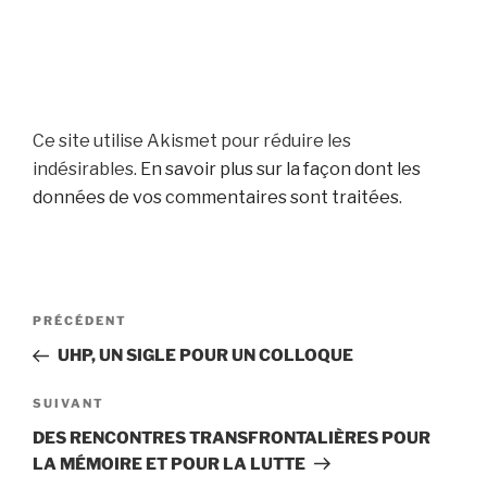
Ce site utilise Akismet pour réduire les
indésirables.
En savoir plus sur la façon dont les
données de vos commentaires sont traitées
.
Navigation
Article
PRÉCÉDENT
de
précédent
UHP, UN SIGLE POUR UN COLLOQUE
l’article
Article
SUIVANT
suivant
DES RENCONTRES TRANSFRONTALIÈRES POUR
LA MÉMOIRE ET POUR LA LUTTE