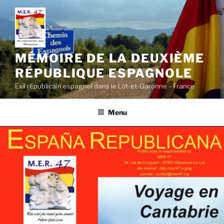
Aller
au
contenu
principal
MÉMOIRE DE LA DEUXIÈME
RÉPUBLIQUE ESPAGNOLE
Exil républicain espagnol dans le Lot-et-Garonne – France
Menu