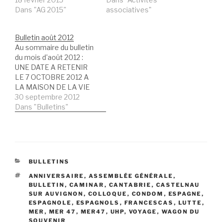
Dans "AG 2015"
associatives"
Bulletin août 2012
Au sommaire du bulletin
du mois d'août 2012 :
UNE DATE A RETENIR
LE 7 OCTOBRE 2012 A
LA MAISON DE LA VIE
ASSOCIATIVE
30 septembre 2012
Les évènements marqu
Dans "Bulletins"
ants pour notre
association Une autre
destination de la «
RETIRADA» Intervention
de Jean ORTIZ au
CATÉGORIES
BULLETINS
COLLEGE GERMILLAC
15 décembre 2011 LE
ÉTIQUETTES
ANNIVERSAIRE
,
ASSEMBLÉE GÉNÉRALE
,
BULLETIN
,
CAMINAR
,
CANTABRIE
,
CASTELNAU
SITE DE MER
SUR AUVIGNON
,
COLLOQUE
,
CONDOM
,
ESPAGNE
,
47 REDÉMARRE MER…
ESPAGNOLE
,
ESPAGNOLS
,
FRANCESCAS
,
LUTTE
,
MER
,
MER 47
,
MER47
,
UHP
,
VOYAGE
,
WAGON DU
SOUVENIR