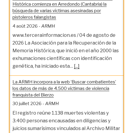
Histórica comienza en Arredondo (Cantabria) la
búsqueda de varias víctimas asesinadas por
pistoleros falangistas
4 août 2026
-
ARMH
www.tercerainformacion.es / 04 de agosto de
2026 La Asociación para la Recuperación de la
Memoria Histórica, que inició en el año 2000 las
exhumaciones científicas con identificación
genética, ha iniciado esta…
[...]
La ARMH incorpora a la web ‘Buscar combatientes’
los datos de más de 4.500 víctimas de violencia
franquista del Bierzo
30 juillet 2026
-
ARMH
El registro reúne 1.138 muertes violentas y
3.400 personas encausadas en diligencias y
juicios sumarísimos vinculados al Archivo Militar