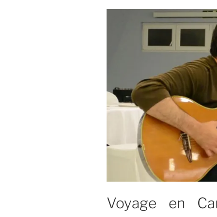
amis
espagnols
Voyage en Can