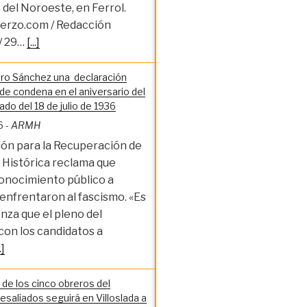
del Noroeste, en Ferrol.
erzo.com / Redacción
/ 29…
[...]
ro Sánchez una declaración
 de condena en el aniversario del
do del 18 de julio de 1936
6
-
ARMH
ión para la Recuperación de
 Histórica reclama que
conocimiento público a
enfrentaron al fascismo. «Es
nza que el pleno del
con los candidatos a
.]
de los cinco obreros del
esaliados seguirá en Villoslada a