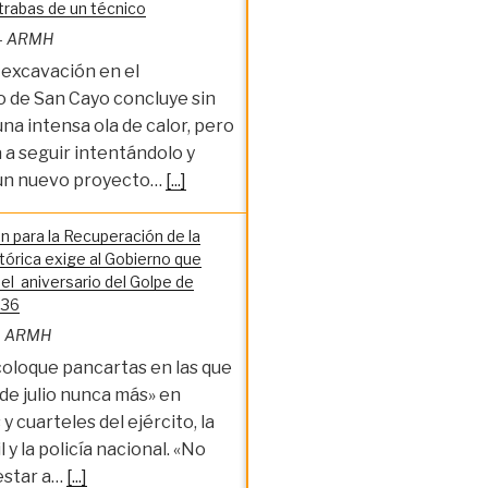
 trabas de un técnico
-
ARMH
 excavación en el
 de San Cayo concluye sin
una intensa ola de calor, pero
a seguir intentándolo y
un nuevo proyecto…
[...]
n para la Recuperación de la
órica exige al Gobierno que
 aniversario del Golpe de
936
-
ARMH
coloque pancartas en las que
 de julio nunca más» en
y cuarteles del ejército, la
l y la policía nacional. «No
estar a…
[...]