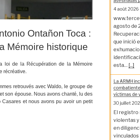
asesinadas p
4 août 2026
www.tercer
agosto de 
ntonio Ontañon Toca :
Recuperaci
que inició 
la Mémoire historique
exhumacion
identificac
a loi de la Récupération de la Mémoire
esta…
[...]
e récréative.
La ARMH inco
mmes retrouvés avec Waldo, le groupe de
combatiente
t son épouse. Nous avons chanté, lu des
víctimas de v
 Casares et nous avons pu avoir un petit
30 juillet 20
El registro
violentas 
en diligenc
vinculados 