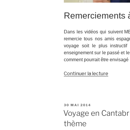
Remerciements à
Dans les vidéos qui suivent ME
remercie tous nos amis espagn
voyage soit le plus instructi
enseignement sur le passé et l
comment pourrait être envisagé s
de
Continuer la lecture
« Voyage
en
Cantabri
–
PUBLIÉ
30 MAI 2014
6.3
LE
Voyage en Cantabri
–
thème
A
nos