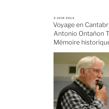
en
Cantabri
–
PUBLIÉ
3 JUIN 2014
7
LE
Voyage en Cantabri
–
Antonio Ontañon To
Potes
:
Mémoire historiqu
hommag
à
Juanin »