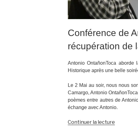
Conférence de A
récupération de 
Antonio OntañonToca aborde l
Historique après une belle soiré
Le 2 Mai au soir, nous nous so
Camargo, Antonio OntañonTocae
poèmes entre autres de Antonio
échange avec Antonio.
de
Continuer la lecture
« Voyage
en