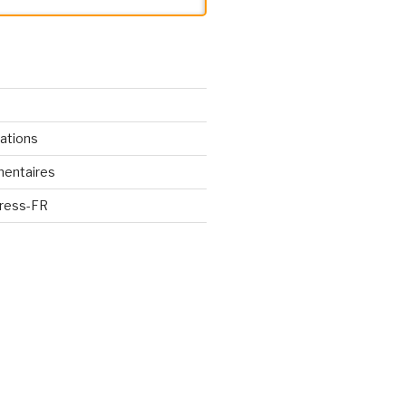
cations
mentaires
Press-FR