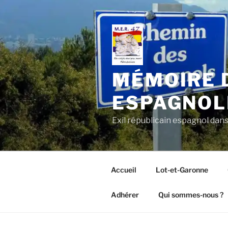
Aller
au
contenu
principal
MÉMOIRE 
ESPAGNOL
Exil républicain espagnol dan
Accueil
Lot-et-Garonne
Adhérer
Qui sommes-nous ?