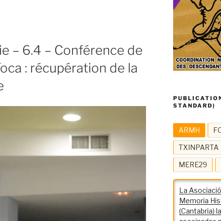
e
e – 6.4 – Conférence de
ca : récupération de la
e
e
PUBLICATION
STANDARD)
ARMH
F
TXINPARTA
MERE29
La Asociació
Memoria His
(Cantabria) 