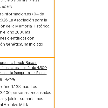
or pistoleros falangistas
-
ARMH
ainformacion.es / 04 de
2026 La Asociación para la
ón de la Memoria Histórica,
en el año 2000 las
es científicas con
ión genética, ha iniciado
rpora a la web ‘Buscar
s’ los datos de más de 4.500
iolencia franquista del Bierzo
26
-
ARMH
 reúne 1.138 muertes
y 3.400 personas encausadas
ias y juicios sumarísimos
al Archivo Militar