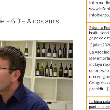
Intermedio 
e
www.infobi
Infobierzo 
e – 6.3 – A nos amis
Exigen a Ped
ce
institucional
golpe de esta
13 juillet 202
La Asociac
la Memoria
tion
incluya re
quienes se 
una vergüe
Congreso, 
 »
presidir…
[..
La búsqueda 
pantano repr