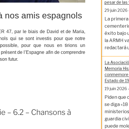
pesar de las
29 juin 2026
 nos amis espagnols
La primera
cementerio
R 47, par le biais de David et de Maria,
éxito bajo 
ols qui se sont investis pour que notre
la ARMH va 
f possible, pour que nous en tirions un
redactará 
e présent de l’Espagne afin de comprendre
on futur.
La Asociació
Memoria Hist
conmemore el
Estado de 1
19 juin 2026
e
Piden que 
se diga «18
e – 6.2 – Chansons à
ministerios 
guardia civi
puede mol