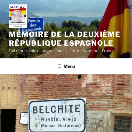
Aller
au
contenu
principal
MÉMOIRE DE LA DEUXIÈME
RÉPUBLIQUE ESPAGNOLE
Exil républicain espagnol dans le Lot-et-Garonne – France
Menu