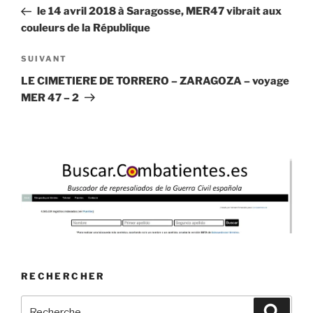
de
précédent
le 14 avril 2018 à Saragosse, MER47 vibrait aux
l’article
couleurs de la République
Article
SUIVANT
suivant
LE CIMETIERE DE TORRERO – ZARAGOZA – voyage
MER 47 – 2
RECHERCHER
Recherche
Recher