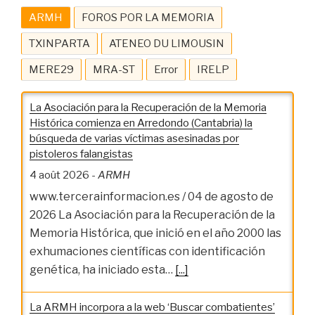
ARMH
FOROS POR LA MEMORIA
TXINPARTA
ATENEO DU LIMOUSIN
MERE29
MRA-ST
Error
IRELP
La Asociación para la Recuperación de la Memoria
Histórica comienza en Arredondo (Cantabria) la
búsqueda de varias víctimas asesinadas por
pistoleros falangistas
4 août 2026
-
ARMH
www.tercerainformacion.es / 04 de agosto de
2026 La Asociación para la Recuperación de la
Memoria Histórica, que inició en el año 2000 las
exhumaciones científicas con identificación
genética, ha iniciado esta…
[...]
La ARMH incorpora a la web ‘Buscar combatientes’