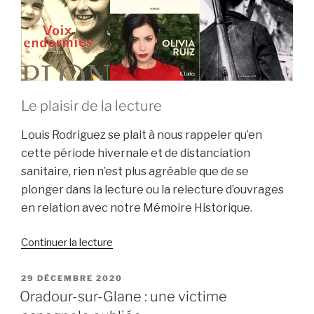
Le plaisir de la lecture
Louis Rodriguez se plait à nous rappeler qu’en
cette période hivernale et de distanciation
sanitaire, rien n’est plus agréable que de se
plonger dans la lecture ou la relecture d’ouvrages
en relation avec notre Mémoire Historique.
de
Continuer la lecture
« Lire
où
PUBLIÉ
29 DÉCEMBRE 2020
LE
relire »
Oradour-sur-Glane : une victime