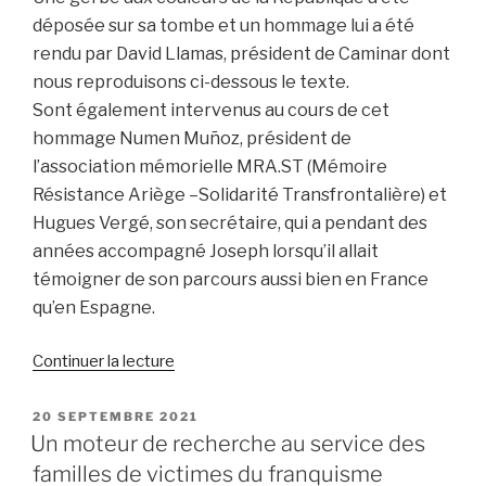
déposée sur sa tombe et un hommage lui a été
rendu par David Llamas, président de Caminar dont
nous reproduisons ci-dessous le texte.
Sont également intervenus au cours de cet
hommage Numen Muñoz, président de
l’association mémorielle MRA.ST (Mémoire
Résistance Ariège –Solidarité Transfrontalière) et
Hugues Vergé, son secrétaire, qui a pendant des
années accompagné Joseph lorsqu’il allait
témoigner de son parcours aussi bien en France
qu’en Espagne.
de
Continuer la lecture
« Hommage
rendu
PUBLIÉ
20 SEPTEMBRE 2021
LE
à
Un moteur de recherche au service des
Joseph
familles de victimes du franquisme