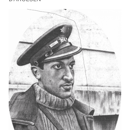
voulu
renverser
la
monarchie »