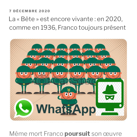
MÉMOIRES
RESSUSCITÉES
PUBLIÉ
7 DÉCEMBRE 2020
LE
La « Bête » est encore vivante : en 2020,
D’AROLSEN »
comme en 1936, Franco toujours présent
Même mort Franco
poursuit
son œuvre