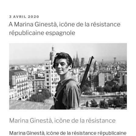
« Josep
–
un
PUBLIÉ
3 AVRIL 2020
LE
A Marina Ginestà, icône de la résistance
film
républicaine espagnole
d’animation
pour
évoquer
la
Retirada »
Marina Ginestà, icône de la résistance
Marina Ginestà, icône de la résistance républicaine