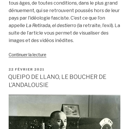
tous âges, de toutes conditions, dans le plus grand
dénuement, qui se retrouvent poussés hors de leur
pays par l’idéologie fasciste. C’est ce que l’on
appelle
La Retirada, el destierro
(la retraite, l’exil). La
suite de l’article vous permet de visualiser des
images et des vidéos inédites.
de
Continuer la lecture
« Antonio
Machado,
PUBLIÉ
22 FÉVRIER 2021
LE
figure
QUEIPO DE LLANO, LE BOUCHER DE
incontournable
L’ANDALOUSIE
de
l’exil
républicain
espagnol »