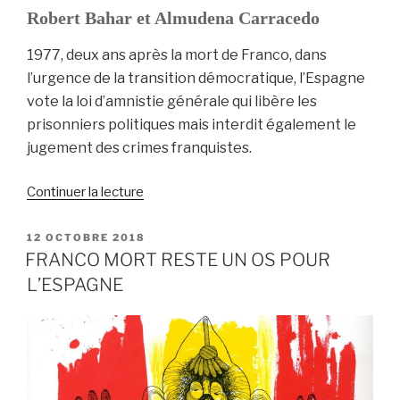
Robert Bahar et Almudena Carracedo
1977, deux ans après la mort de Franco, dans
l’urgence de la transition démocratique, l’Espagne
vote la loi d’amnistie générale qui libère les
prisonniers politiques mais interdit également le
jugement des crimes franquistes.
de
Continuer la lecture
« LE
SILENCE
PUBLIÉ
12 OCTOBRE 2018
LE
DES
FRANCO MORT RESTE UN OS POUR
AUTRES
L’ESPAGNE
–
La
Justice
contre
l’oubli »