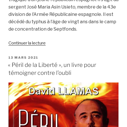
sergent José Maria Asin Usieto, membre de la 43e
division de l’Armée Républicaine espagnole. Il est
décédé du typhus à l’âge de vingt ans dans le camp
de concentration de Septfonds.
de
Continuer la lecture
« Mourir
à
PUBLIÉ
13 MARS 2021
LE
20
« Péril de la Liberté », un livre pour
ans »
témoigner contre l’oubli