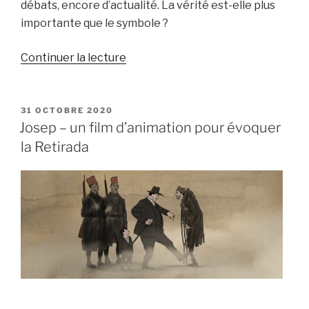
débats, encore d’actualité. La vérité est-elle plus
importante que le symbole ?
de
Continuer la lecture
« La
photo
éternelle »
PUBLIÉ
31 OCTOBRE 2020
LE
Josep – un film d’animation pour évoquer
la Retirada