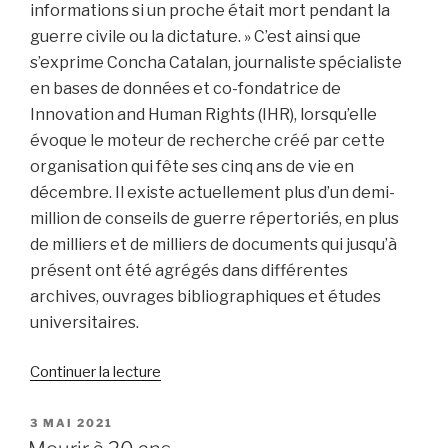
informations si un proche était mort pendant la
guerre civile ou la dictature. » C’est ainsi que
s’exprime Concha Catalan, journaliste spécialiste
en bases de données et co-fondatrice de
Innovation and Human Rights (IHR), lorsqu’elle
évoque le moteur de recherche créé par cette
organisation qui fête ses cinq ans de vie en
décembre. Il existe actuellement plus d’un demi-
million de conseils de guerre répertoriés, en plus
de milliers et de milliers de documents qui jusqu’à
présent ont été agrégés dans différentes
archives, ouvrages bibliographiques et études
universitaires.
de
Continuer la lecture
« Un
moteur
PUBLIÉ
3 MAI 2021
LE
de