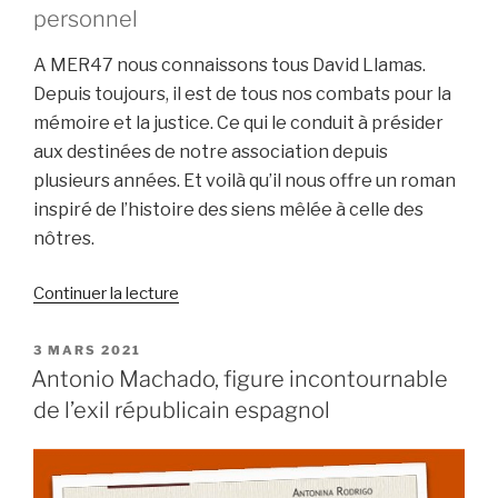
personnel
A MER47 nous connaissons tous David Llamas.
Depuis toujours, il est de tous nos combats pour la
mémoire et la justice. Ce qui le conduit à présider
aux destinées de notre association depuis
plusieurs années. Et voilà qu’il nous offre un roman
inspiré de l’histoire des siens mêlée à celle des
nôtres.
de
Continuer la lecture
« « Péril
de
PUBLIÉ
3 MARS 2021
LE
la
Antonio Machado, figure incontournable
Liberté »,
de l’exil républicain espagnol
un
livre
pour