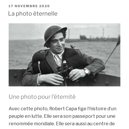
Bête
PUBLIÉ
17 NOVEMBRE 2020
LE
La photo éternelle
»
est
encore
vivante
:
en
2020,
comme
en
1936,
Franco
Une photo pour l’éternité
toujours
présent »
Avec cette photo, Robert Capa fige l’histoire d’un
peuple en lutte. Elle sera son passeport pour une
renommée mondiale. Elle sera aussi au centre de