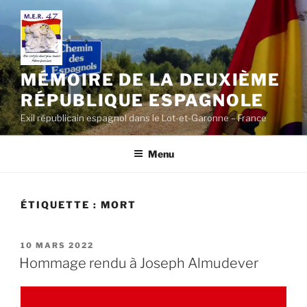
Aller
au
contenu
principal
MÉMOIRE DE LA DEUXIÈME
RÉPUBLIQUE ESPAGNOLE
Exil républicain espagnol dans le Lot-et-Garonne – France
Menu
ÉTIQUETTE :
MORT
PUBLIÉ
10 MARS 2022
LE
Hommage rendu à Joseph Almudever