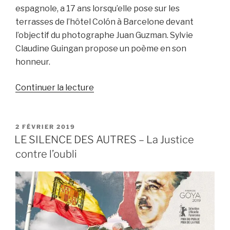
espagnole, a 17 ans lorsqu’elle pose sur les
terrasses de l’hôtel Colón à Barcelone devant
l’objectif du photographe Juan Guzman. Sylvie
Claudine Guingan propose un poème en son
honneur.
de
Continuer la lecture
« A
Marina
Ginestà,
PUBLIÉ
2 FÉVRIER 2019
LE
LE SILENCE DES AUTRES – La Justice
icône
contre l’oubli
de
la
résistance
républicaine
espagnole »