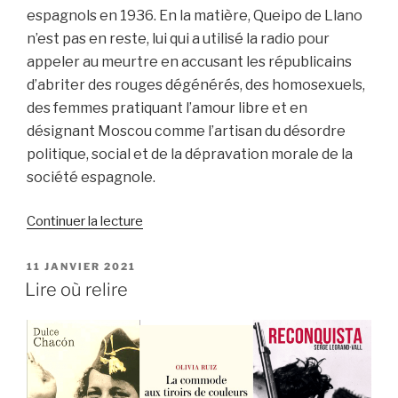
espagnols en 1936. En la matière, Queipo de Llano
n’est pas en reste, lui qui a utilisé la radio pour
appeler au meurtre en accusant les républicains
d’abriter des rouges dégénérés, des homosexuels,
des femmes pratiquant l’amour libre et en
désignant Moscou comme l’artisan du désordre
politique, social et de la dépravation morale de la
société espagnole.
de
Continuer la lecture
« QUEIPO
DE
PUBLIÉ
11 JANVIER 2021
LE
LLANO,
Lire où relire
LE
BOUCHER
DE
L’ANDALOUSIE »