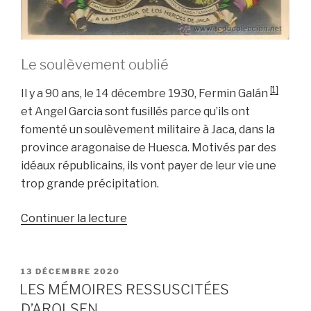
Le soulèvement oublié
[1]
Il y a 90 ans, le 14 décembre 1930, Fermin Galán
et Angel Garcia sont fusillés parce qu’ils ont
fomenté un soulèvement militaire à Jaca, dans la
province aragonaise de Huesca. Motivés par des
idéaux républicains, ils vont payer de leur vie une
trop grande précipitation.
de
Continuer la lecture
« Deux
capitaines
fusillés
PUBLIÉ
13 DÉCEMBRE 2020
LE
LES MÉMOIRES RESSUSCITÉES
pour
D’AROLSEN
avoir