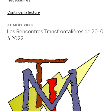
nécessaires.
de
Continuer la lecture
« RTF
2023
PUBLIÉ
31 AOÛT 2023
LE
–
Les Rencontres Transfrontalières de 2010
le
à 2022
programme
complet
des
journées »