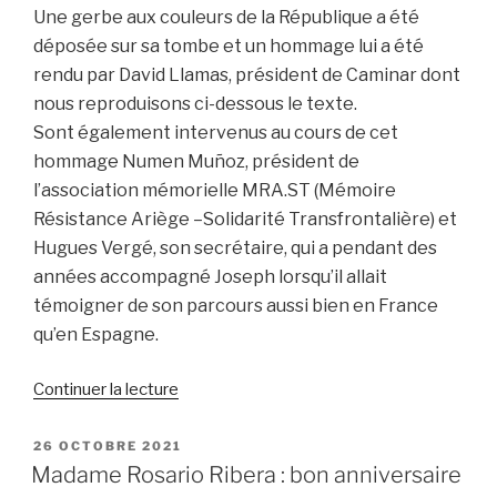
Une gerbe aux couleurs de la République a été
déposée sur sa tombe et un hommage lui a été
rendu par David Llamas, président de Caminar dont
nous reproduisons ci-dessous le texte.
Sont également intervenus au cours de cet
hommage Numen Muñoz, président de
l’association mémorielle MRA.ST (Mémoire
Résistance Ariège –Solidarité Transfrontalière) et
Hugues Vergé, son secrétaire, qui a pendant des
années accompagné Joseph lorsqu’il allait
témoigner de son parcours aussi bien en France
qu’en Espagne.
de
Continuer la lecture
« Hommage
rendu
PUBLIÉ
26 OCTOBRE 2021
LE
à
Madame Rosario Ribera : bon anniversaire
Joseph