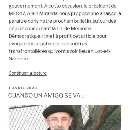
gouvernement. A cette occasion, le président de
MER47, Alain Miranda, nous propose une analyse, à
paraître dons notre prochain bulletin, autour des
enjeux concernant la Loi de Mémoire
Démocratique. Il met à profit cet article pour
évoquer les prochaines rencontres
transfrontalières qui vont avoir lieu en Lot-et-
Garonne.
de
Continuer la lecture
« Après
les
PUBLIÉ
1 AVRIL 2023
LE
élection
CUANDO UN AMIGO SE VA…
du
23
juillet
:
quel