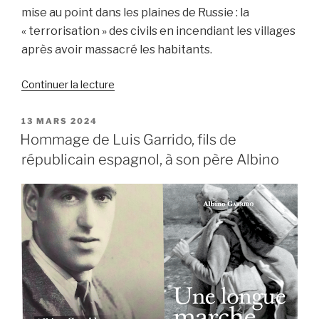
mise au point dans les plaines de Russie : la
« terrorisation » des civils en incendiant les villages
après avoir massacré les habitants.
de
Continuer la lecture
« Commémorations
de
PUBLIÉ
13 MARS 2024
LE
Francescas
Hommage de Luis Garrido, fils de
et
républicain espagnol, à son père Albino
de
Condom
–
80ème
anniversaire »