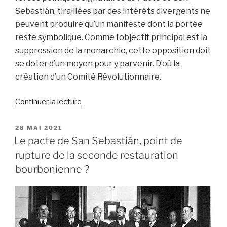
Sebastián, tiraillées par des intérêts divergents ne
peuvent produire qu’un manifeste dont la portée
reste symbolique. Comme l’objectif principal est la
suppression de la monarchie, cette opposition doit
se doter d’un moyen pour y parvenir. D’où la
création d’un Comité Révolutionnaire.
de
Continuer la lecture
« Le
pacte
PUBLIÉ
28 MAI 2021
LE
de
Le pacte de San Sebastián, point de
San
rupture de la seconde restauration
Sebastián,
bourbonienne ?
en
route
vers
la
République »