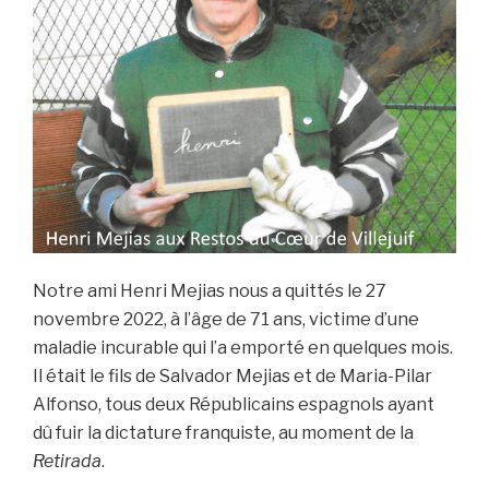
avenir
pour
la
mémoire
démocratique
? »
Notre ami Henri Mejias nous a quittés le 27
novembre 2022, à l’âge de 71 ans, victime d’une
maladie incurable qui l’a emporté en quelques mois.
Il était le fils de Salvador Mejias et de Maria-Pilar
Alfonso, tous deux Républicains espagnols ayant
dû fuir la dictature franquiste, au moment de la
Retirada
.