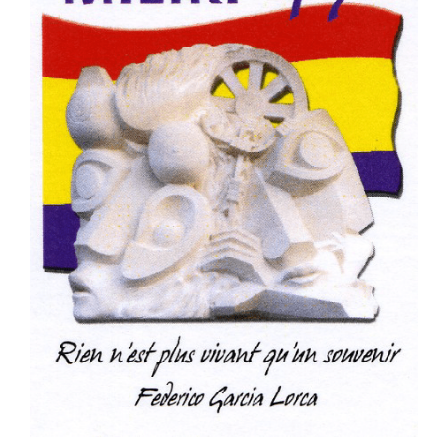
retour
! »