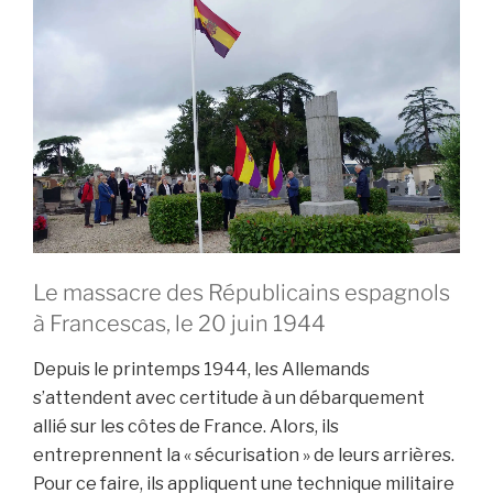
la
journée
de
rentrée
2024
de
MER
47 »
Le massacre des Républicains espagnols
à Francescas, le 20 juin 1944
Depuis le printemps 1944, les Allemands
s’attendent avec certitude à un débarquement
allié sur les côtes de France. Alors, ils
entreprennent la « sécurisation » de leurs arrières.
Pour ce faire, ils appliquent une technique militaire