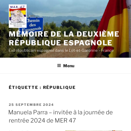
Aller
au
contenu
principal
MÉMOIRE DE LA DEUXIÈME
RÉPUBLIQUE ESPAGNOLE
Exil républicain espagnol dans le Lot-et-Garonne – France
Menu
ÉTIQUETTE :
RÉPUBLIQUE
PUBLIÉ
25 SEPTEMBRE 2024
LE
Manuela Parra – invitée à la journée de
rentrée 2024 de MER 47