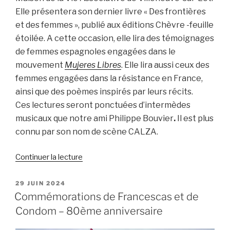
Elle présentera son dernier livre « Des frontières
et des femmes », publié aux éditions Chèvre -feuille
étoilée. A cette occasion, elle lira des témoignages
de femmes espagnoles engagées dans le
mouvement
Mujeres Libres
. Elle lira aussi ceux des
femmes engagées dans la résistance en France,
ainsi que des poèmes inspirés par leurs récits.
Ces lectures seront ponctuées d’intermèdes
musicaux que notre ami Philippe Bouvier
.
Il est plus
connu par son nom de scène CALZA.
de
Continuer la lecture
« Manuela
Parra
PUBLIÉ
29 JUIN 2024
LE
–
Commémorations de Francescas et de
invitée
Condom – 80ème anniversaire
à