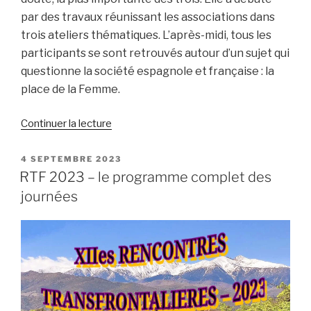
par des travaux réunissant les associations dans
trois ateliers thématiques. L’après-midi, tous les
participants se sont retrouvés autour d’un sujet qui
questionne la société espagnole et française : la
place de la Femme.
de
Continuer la lecture
« RTF
2023
PUBLIÉ
4 SEPTEMBRE 2023
LE
en
RTF 2023 – le programme complet des
vidéos
journées
–
samedi
30
septembre »