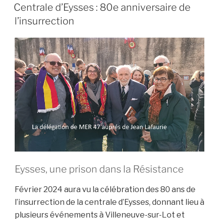
LE
Luis
Centrale d’Eysses : 80e anniversaire de
Garrido,
l’insurrection
fils
de
républicain
espagnol,
à
son
père
Albino »
Eysses, une prison dans la Résistance
Février 2024 aura vu la célébration des 80 ans de
l’insurrection de la centrale d’Eysses, donnant lieu à
plusieurs événements à Villeneuve-sur-Lot et