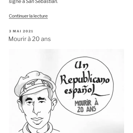
signé à
San Sebastián
.
de
Continuer la lecture
« Le
pacte
PUBLIÉ
3 MAI 2021
LE
de
Mourir à 20 ans
San
Sebastián,
point
de
rupture
de
la
seconde
restauration
bourbonienne
? »