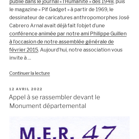
publié dans le journal « l’Humanité » dès 1948
, puis
le magazine « Pif Gadget » à partir de 1969, le
dessinateur de caricatures anthropomorphes José
Cabrero Arnal avait déjà fait l’objet d’une
conférence animée par notre ami Philippe Guillen
à l’occasion de notre assemblée générale de
février 2015
. Aujourd’hui, notre association vous
invite à …
de
Continuer la lecture
« Arnal,
le
PUBLIÉ
12 AVRIL 2022
LE
père
Appel à se rassembler devant le
de
Monument départemental
« Pif
le
chien »
de