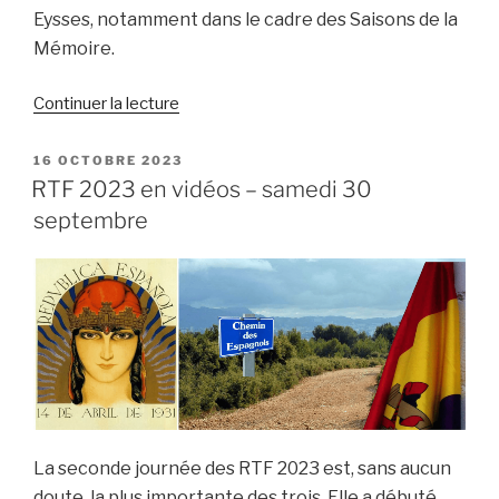
Eysses, notamment dans le cadre des Saisons de la
Mémoire.
de
Continuer la lecture
« Centrale
d’Eysses :
PUBLIÉ
16 OCTOBRE 2023
LE
80e
RTF 2023 en vidéos – samedi 30
anniversaire
septembre
de
l’insurrection »
La seconde journée des RTF 2023 est, sans aucun
doute, la plus importante des trois. Elle a débuté