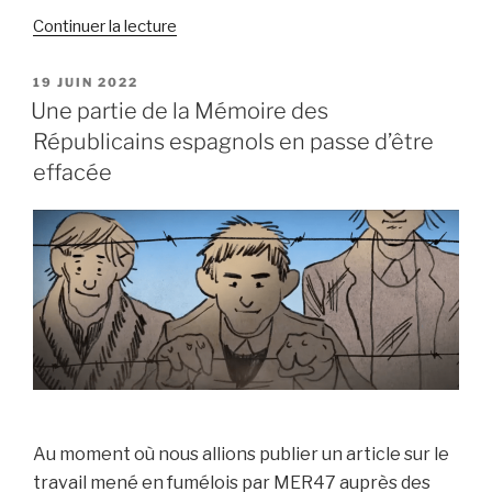
de
Continuer la lecture
« CUANDO
UN
PUBLIÉ
19 JUIN 2022
LE
AMIGO
Une partie de la Mémoire des
SE
Républicains espagnols en passe d’être
VA… »
effacée
Au moment où nous allions publier un article sur le
travail mené en fumélois par MER47 auprès des