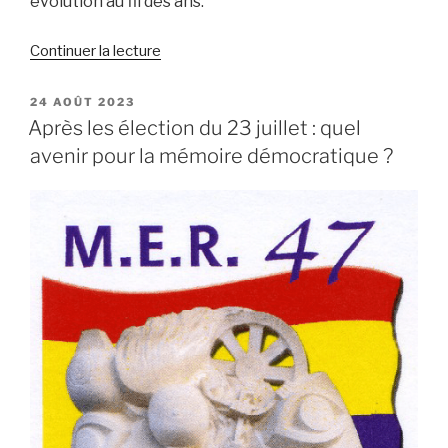
évolution au fil des ans.
de
Continuer la lecture
« Les
Rencontres
PUBLIÉ
24 AOÛT 2023
LE
Transfrontalières
Après les élection du 23 juillet : quel
de
avenir pour la mémoire démocratique ?
2010
à
2022 »