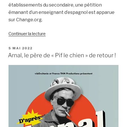
établissements du secondaire, une pétition
émanant d’un enseignant d’espagnol est apparue
sur Change.org.
de
Continuer la lecture
« Une
partie
PUBLIÉ
5 MAI 2022
LE
de
Arnal, le père de « Pif le chien » de retour !
la
Mémoire
des
Républicains
espagnols
en
passe
d’être
effacée »