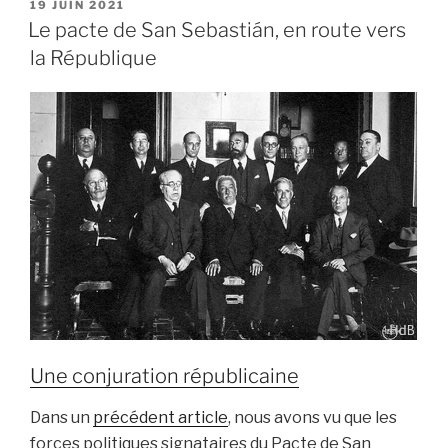
Rosario
PUBLIÉ
19 JUIN 2021
LE
Ribera
Le pacte de San Sebastián, en route vers
:
la République
bon
anniversaire
! »
Une conjuration républicaine
Dans un
précédent article
, nous avons vu que les
forces politiques signataires du Pacte de San